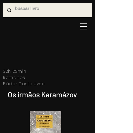
32h 22min
Romance
Fiódor Dostoievski
Os irmãos Karamázov