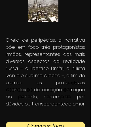
Cheia de peripécias, a narrativa
põe em foco três protagonistas
irmãos, representantes dos mais
diversos aspectos da realidade
russa – o libertino Dmítri, o niilista
Ivan e o sublime Aliocha –, a fim de
alumiar as profundezas
insondáveis do coração entregue
ao pecado, corrompido por
dúvidas ou transbordantede amor.
Comprar livro