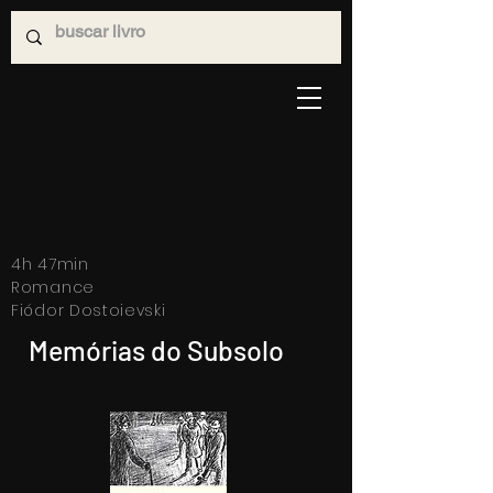
4h 47min
Romance
Fiódor Dostoievski
Memórias do Subsolo