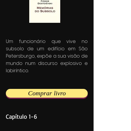
Um funcionário que vive no
subsolo de um edifício em São
Petersburgo, expõe a sua visão de
mundo num discurso explosivo e
labiríntico.
Comprar livro
Capítulo 1-6