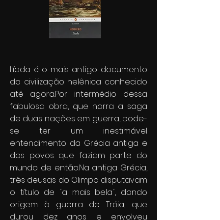
Ilíada é o mais antigo documento
da civilização helênica conhecido
até agora.Por intermédio dessa
fabulosa obra, que narra a saga
de duas nações em guerra, pode-
se ter um inestimável
entendimento da Grécia antiga e
dos povos que faziam parte do
mundo de então.Na antiga Grécia,
três deusas do Olimpo disputavam
o título de ´a mais bela´, dando
origem à guerra de Tróia, que
durou dez anos e envolveu