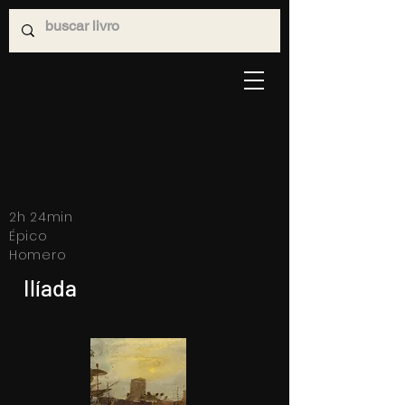
2h 24min
Épico
Homero
Ilíada