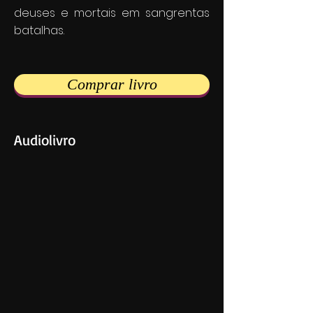
deuses e mortais em sangrentas
batalhas.
Comprar livro
Audiolivro