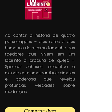
Ao contar a história de quatro
personagens – dois ratos e dois
humanos do mesmo tamanho dos
roedores que vivem em um
labirinto à procura de queijo –,
Spencer Johnson encantou o
mundo com uma parábola simples
e poderosa que revelou
profundas verdades sobre
mudanças.
Comprar livro