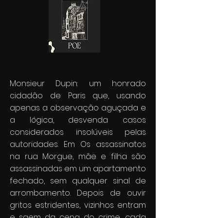
Monsieur Dupin: um honrado
cidadão de Paris que, usando
apenas a observação aguçada e
a lógica, desvenda casos
considerados insolúveis pelas
autoridades. Em Os assassinatos
na rua Morgue, mãe e filha são
assassinadas em um apartamento
fechado, sem qualquer sinal de
arrombamento. Depois de ouvir
gritos estridentes, vizinhos entram
e saem da cena do crime, cada