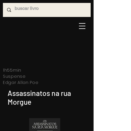
1h55min
Suspense
Edgar Allan Poe
Assassinatos na rua
Morgue