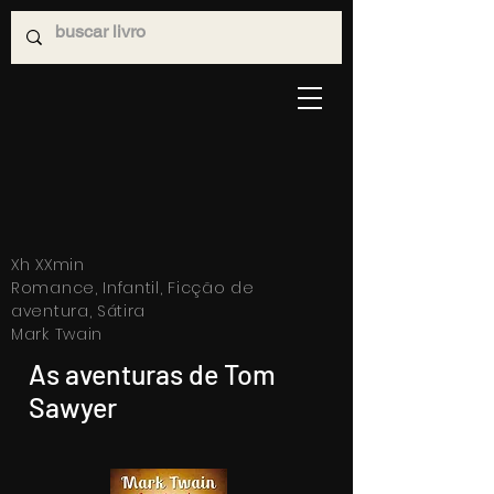
Xh XXmin
Romance, Infantil, Ficção de
aventura, Sátira
Mark Twain
As aventuras de Tom
Sawyer