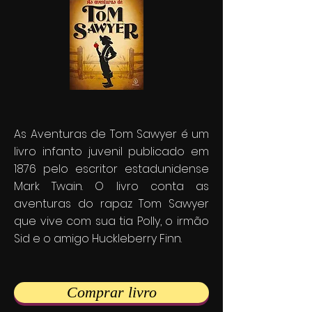
As Aventuras de Tom Sawyer é um
livro infanto juvenil publicado em
1876 pelo escritor estadunidense
Mark Twain. O livro conta as
aventuras do rapaz Tom Sawyer
que vive com sua tia Polly, o irmão
Sid e o amigo Huckleberry Finn.
Comprar livro